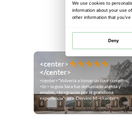
We use cookies to personalis
information about your use of
other information that you’ve
NU
Deny
<center>
</center>
 Vanessa en
<center>"Volvería a tomar un tour con ellos,
a otra
<br> la guía Sara fue demasiado atenta y
<br>-Sharyn
amable, <br>gracias por la grandiosa
experiencia"<br>-Dervins M-</center>