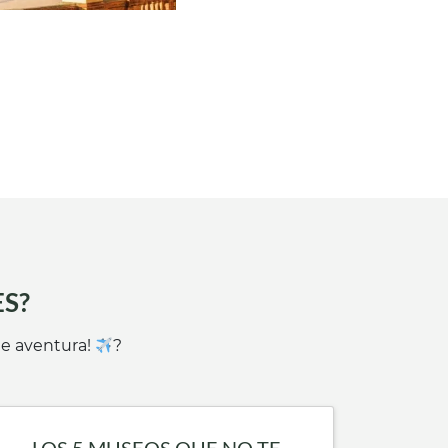
ES?
te aventura!
?
LOS 5 MUSEOS QUE NO TE