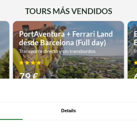
TOURS MÁS VENDIDOS
PortAventura + Ferrari Land
desde Barcelona (Full day)
Transporte directo y sin transbordos
I
79 €
Details