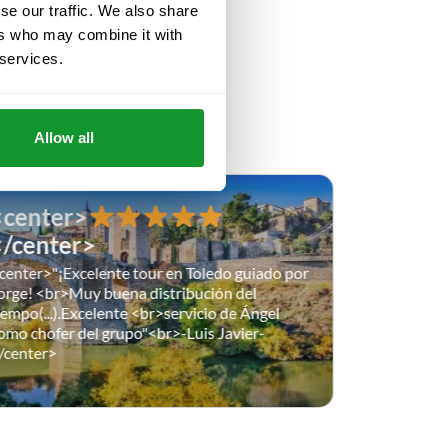
se our traffic. We also share
ers who may combine it with
 services.
DAN
Allow all
<center>
<cente
</center>
</cente
center>"¡Excelente tour en Toledo guiado por
<center>"Ex
orge! <br>Muy buena distribución del
el Palacio<
iempo(...).Excelente <br>servicio de Ángel
epoca. <br>
omo chofer del grupo"<br>-Luis Javier-
Vergara-</c
/center>