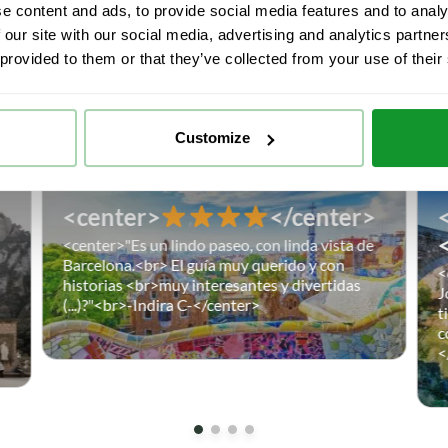
e content and ads, to provide social media features and to analy
 our site with our social media, advertising and analytics partn
 provided to them or that they’ve collected from your use of their
ESTROS VIAJEROS NOS RECOMIEN
Customize
<center>
</center>
<center>"Es un lindo paseo, con linda vista de
Barcelona.<br> El guía muy querido y con
<
historias <br>muy interesantes y divertidas
J
(...)?"<br>-Indira C-</center>
t
c
<