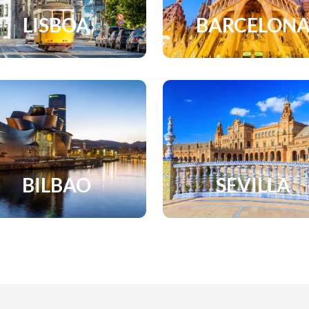
LISBOA
BARCELON
BILBAO
SEVILLA