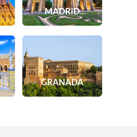
A
MADRID
GRANADA