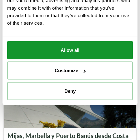
our social media, advertising and analytics partners who
Excursión
11 horas
may combine it with other information that you’ve
Descubre la hermosa ciudad de Granada, al pie de la
provided to them or that they’ve collected from your use
montaña de Sierra Nevada. Disfruta de una visita guiada
of their services.
por el centro histórico, también tendrás tiempo libre
para degustar sus famosas tapas, visitar la ciudad a tu
aire o lo que prefiráis. Seguidamente, explora junto…
33€
Desde
Allow all
Customize
Deny
Mijas, Marbella y Puerto Banús desde Costa