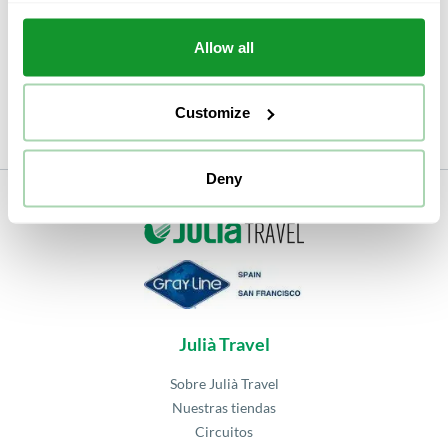
la costa de Málaga y descubra con la visita guiada y el
tiempo libre que le permitirá hacer una visita según
Allow all
sus intereses.
Customize
Deny
Julià Travel
Sobre Julià Travel
Nuestras tiendas
Circuitos