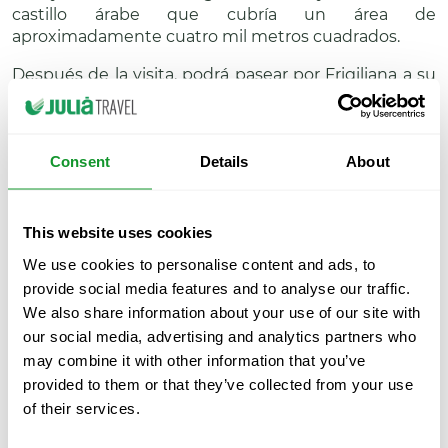
castillo árabe que cubría un área de
aproximadamente cuatro mil metros cuadrados.
Después de la visita, podrá pasear por Frigiliana a su
propio ritmo y podrá comprar productos típicos de
esta zona, como cerámica, vino dulce o verduras de
la región fértil de la región.
Consent
Details
About
El recorrido finaliza con la visita de Nerja, la capital
turística de la Axarquía. Este antiguo pueblo de
pescadores destaca por su famosa cueva, una de las
This website uses cookies
más grandes de Andalucía.
We use cookies to personalise content and ads, to
Al igual que la visita a Frigiliana, incluye la posibilidad
provide social media features and to analyse our traffic.
de disfrutar del tiempo libre en el que puede
We also share information about your use of our site with
perderse por las calles y visitar los bares de tapas
our social media, advertising and analytics partners who
donde puede degustar las típicas anchoas,
may combine it with other information that you’ve
‘puntillitas’, ‘patatillas en miel’. ) o ‘salmonetillos’
provided to them or that they’ve collected from your use
(salmonete), entre otras delicias de la zona.
of their services.
Conozca el encanto de
Nerja y Frigiliana
, dos joyas de